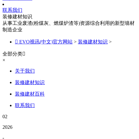
联系我们
装修建材知识
从事工业废渣(粉煤灰、燃煤炉渣等)资源综合利用的新型墙材
制造企业

EVO视讯(中文)官方网站
>
装修建材知识
>
全部分类

×
关于我们
装修建材知识
装修建材百科
联系我们
02
2026
-