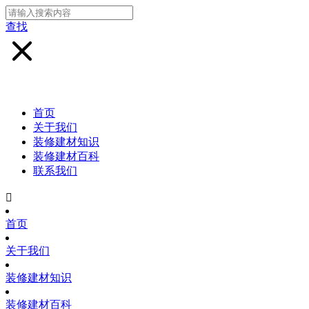
查找
首页
关于我们
装修建材知识
装修建材百科
联系我们

首页
关于我们
装修建材知识
装修建材百科