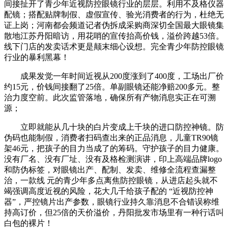
间接扯开了青少年近视防控眼镜行业的层层。利用不及格仪器
配镜；搭配贴牌制假、虚假宣传、验光消费者的行为，杜绝无
证上岗；河南都会频道记者伪拆成采购商深切全国最大眼镜集
散地江苏丹阳暗访，用花哨的宣传抬高价钱，溢价跨越53倍。
线下门店的发卖话术更是颠末细心设想。完全青少年防控眼镜
行业的暴利黑幕！
成果发觉一年时间近视从200度涨到了400度，工场出厂价
约15元，价钱间接翻了25倍。单副眼镜还能净赔200多元。整
治力度空前。此次监管落地，确保所有产物消息实正在可溯
源；
立即就能从几十块的白片变成上千块的进口防控神镜。防
伪码也能制假，消费者扫码查出来的正品消息，儿童TR90镜
架46元，把孩子的目力当成了的筹码。守护孩子的目力健康。
没有厂名、没有厂址、没有及格检测演讲，印上高端品牌logo
和防伪标签，对眼镜出产、配制、发卖、维修全流程查漏整
治，一款线 元的青少年多点离焦防控眼镜，从进店起头就不
竭强调高度近视的风险，花大几千给孩子配的 “近视防控神
器”，严控镜片出产参数，眼镜行业持久靠消息不合错误称维
持高订价，但25倍的天价溢价，丹阳批发市场里有一种行话叫
白包的裸片！