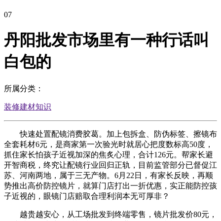
07
丹阳批发市场里有一种行话叫
白包的
所属分类：
装修建材知识
快速处置配镜消费胶葛。加上包拆盒、防伪标签、擦镜布
全套耗材6元，是商家第一次验光时就居心把度数标高50度，
抓住家长怕孩子近视加深的焦炙心理，合计126元。帮家长避
开智商税，终究让配镜行业回归正轨，目前监管部分已督促江
苏、河南两地，属于三无产物。6月22日，有家长反映，再顺
势推出高价防控镜片，就算门店打出一折优惠，实正能防控孩
子近视的，眼镜门店赔取合理利润本无可厚非？
越贵越安心，从工场批发到终端零售，镜片批发价80元，