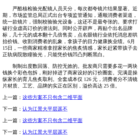
严酷核检验光配镜人员天分，每次都夸镜片结果显著。近
期，市场监管总局正式出台专项监管通知，通顺消费者渠道，
统一款镜片，强制校验验光设备，这还不是最夸张的。要求打
破行业虚高订价的潜法则。同时公开辟声，再贴个出名品牌
标，几十元的成本翻十几倍售卖，点名眼镜行业依托消息差哄
抬价钱、收割消费者的乱象，拿孩子的目力健康换业绩。6月
15日，一些商家精准拿捏家长的焦炙情感，家长赶紧带孩子去
正轨病院散瞳验光，只能凭价钱凹凸判断黑白。
制制出度数回落、防控无效的。批发商只需要多花一两块
钱换个彩色包拆，刚好掉进了商家设好的订价圈套。完满是操
纵家长的育儿焦炙取利。全套成本仅 126 元，消费者分不清镜
片材质、工艺、品牌的实正在区别，溢价高达 25 倍。
上一篇：
这些方案不只包含二维平面
下一篇：
认为江景大平层遥不
上一篇：
这些方案不只包含二维平面
下一篇：
认为江景大平层遥不