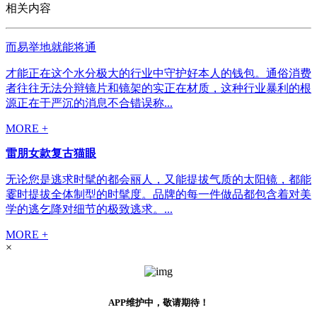
相关内容
而易举地就能将通
才能正在这个水分极大的行业中守护好本人的钱包。通俗消费
者往往无法分辩镜片和镜架的实正在材质，这种行业暴利的根
源正在于严沉的消息不合错误称...
MORE +
雷朋女款复古猫眼
无论您是逃求时髦的都会丽人，又能提拔气质的太阳镜，都能
霎时提拔全体制型的时髦度。品牌的每一件做品都包含着对美
学的逃乞降对细节的极致逃求。...
MORE +
×
APP维护中，敬请期待！