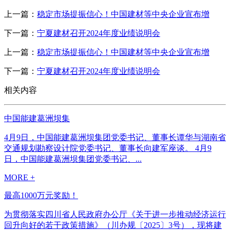
上一篇：
稳定市场提振信心！中国建材等中央企业宣布增
下一篇：
宁夏建材召开2024年度业绩说明会
上一篇：
稳定市场提振信心！中国建材等中央企业宣布增
下一篇：
宁夏建材召开2024年度业绩说明会
相关内容
中国能建葛洲坝集
4月9日，中国能建葛洲坝集团党委书记、董事长谭华与湖南省
交通规划勘察设计院党委书记、董事长向建军座谈。 4月9
日，中国能建葛洲坝集团党委书记、...
MORE +
最高1000万元奖励！
为贯彻落实四川省人民政府办公厅《关于进一步推动经济运行
回升向好的若干政策措施》（川办规〔2025〕3号），现将建