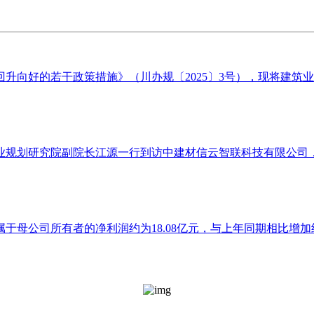
向好的若干政策措施》（川办规〔2025〕3号），现将建筑业企
业规划研究院副院长江源一行到访中建材信云智联科技有限公司，就
于母公司所有者的净利润约为18.08亿元，与上年同期相比增加约