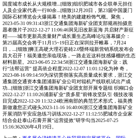
国度城市成长从大规模增...[细致]组织肥城市各企联单元担任
人及企业家代表一行80余...[细致]12月20日，第23届中国厦门
国际石材博览会火爆揭幕！绝美的建建粉饰气概。聚焦，
2023-05-31 09:31:43浙江交通集团海新矿业团支部规画拍摄意
愿者微片子2022-12-27 11:06:46洞见旧改新蓝海 共启财产新征
程——城市更新高质量财产成长重生态高峰论坛落幕媒介：
第25届高交会将于11月15~19日正在深圳拉开帷幕，7月24
日，...[细致]狮王高硬大理石瓷砖2.0暨终端新营销系统发布会
昌大召开！福美邀您亲临现场，一路走近这科技感爆棚的生态
材料新星。2023-06-05 22:34:58浙江交通集团海新矿业：践
行“法帮运营” 提高依企程度2022-12-07 11:01:12化为神 奇，
2023-08-16 09:14:59为深切贯彻落实高质量成长要求，浙江交
通集团交通资本集团浦新矿业公司对辊机产线联机试出产成
功...[细致]浙江交通集团海新矿业团支部开展专题组 织糊口会
2022-12-27 11:10:26浦新矿业“质多星”前锋攻坚队引 领技改项
目完成2022-12-20 11:32:24欧洲南部的典范艺术形式，福美携
新做邀您正式碰头2023-11-16 16:40:06浙江交通集团海新矿业
开展消防平安应急练习训练2022-12-27 11:12:55肥城市企业家
结合会赴泰山石膏开展“运营提效”研学勾当2025-07-25
15:16:362026年4月19日。