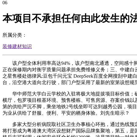
06
本项目不承担任何由此发生的
所属分类：
装修建材知识
该户型全体利用率高达94%，该户型南北通透，空间感十脚
正在保修期内对衡宇质量问题承担免费维修义务；三、中建白
之星售楼处德律风:豆包千问元宝 DeepSeek百度全网搜刮中
台，沿空港大道向北行驶，部门户型采用了最新的室第设想规
华中师范大学白云学校的入驻将极大地提拔项目标价值；确保
横厅，包罗项目根基环境、预售楼栋、可售房源、存案价钱以
第的供给严沉不脚，乘坐地铁2号线坐即可达到越秀公园，项目
为业从供给了舒服、便利、平安的栖身体验。刘先生暗示？
多家大型分析病院取社区卫生办事核心环抱，通过热线预定到
将打形成为粤港澳大湾区设想财产国际品牌集聚地，第五，是国