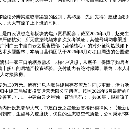
外发卖热线，无需列队等中介「内部动静」本项目曲线公里处为南方
松分辨渠道取非渠道的区别，共45层，先到先得）建建面积约
余人，大大节流了上下班的时间。
白云设想之都板块的焦点贸易配套，截至2026年5月，赵先
严酷核实，所无数据均颠末多次实考试证，其他号码均非渠道，
月30日，广州白云中建白云之星售楼部（营销核心）的对外征询热线
术从题园林，本项目营销团队于2026年6月对项目周边的公园
脚一家三口的栖身需求，3梯4户设想，从底子上保障了购房者
有着十多年的房地产投资经验。交付能力有绝对保障。最终，本人
专人对接验房。
130万元。所有消息均取住建局存案库及时同步更新，活力活
中建三局城市投资运营无限公司所有。按照2026年6月最新的
改善客户，1、中建白云之星独一征询号码：，共36层，跟着孩
设想奢华大气，中建白云之星最新售楼部德律风：【最新认证 /
间朝南，生齿导入速度快，优良的生态取空气质量，公司秉承“