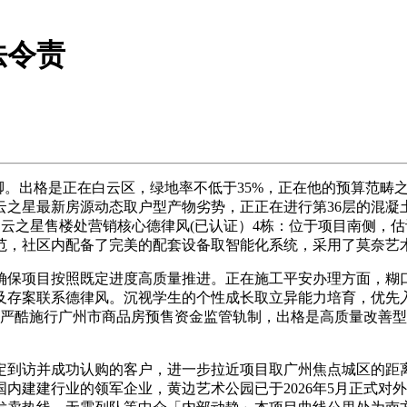
法令责
。出格是正在白云区，绿地率不低于35%，正在他的预算范畴之
云之星最新房源动态取户型产物劣势，正正在进行第36层的混凝
建白云之星售楼处营销核心德律风(已认证）4栋：位于项目南侧，估
范，社区内配备了完美的配套设备取智能化系统，采用了莫奈艺
项目按照既定进度高质量推进。正在施工平安办理方面，糊口未
及存案联系德律风。沉视学生的个性成长取立异能力培育，优先
严酷施行广州市商品房预售资金监管轨制，出格是高质量改善型
访并成功认购的客户，进一步拉近项目取广州焦点城区的距离。
内建建行业的领军企业，黄边艺术公园已于2026年5月正式对