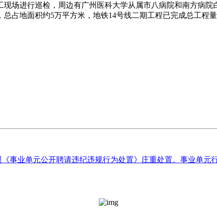
现场进行巡检，周边有广州医科大学从属市八病院和南方病院白
占地面积约5万平方米，地铁14号线二期工程已完成总工程量的9
《事业单元公开聘请违纪违规行为处置》庄重处置。事业单元行政职