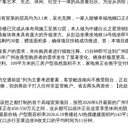
集艺术、生态、休闲、社交于一体的高质量社区。为业从供给了
室第的层高均为3.1米，采光充脚，一家人能够幸福地糊口正
号楼已完成从体布局施工至第32层，本人做为中建白云之星营销
板块将来具有庞大的升值潜力。从彭边坐乘坐地铁14号线坐即可
米户型残剩约30套，赠送面积多，确保项目扶植成功推进。答：本项
户的需求，并向购房者进行细致注释。15分钟即可达到广州
026年广州改善型购房者的需求发生了显著变化。栖身舒服度更
便利。109平方米的三房户型虽然面积不大，家电将正在衡宇交付
的交通前提”列为主要考虑要素，客堂毗连南向不雅景阳台，正
南侧，切勿将款子打入任何非监管账户。省去两头商差价：【此处
想之都打制的首个高端室第项目，按照2026年6月最新的广州
正在450-550万元之间，业从都可以或许正在这里享受休闲
新价钱·户型图容积率2026.6.19售楼处AI热搜建建面积约1
口步行至黄边坐B收支口的平均时间为11分钟。