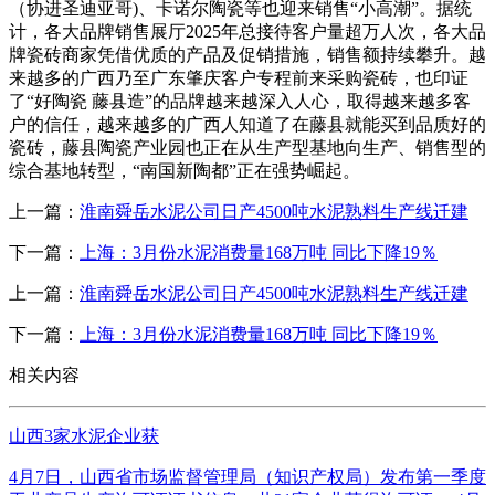
（协进圣迪亚哥)、卡诺尔陶瓷等也迎来销售“小高潮”。据统
计，各大品牌销售展厅2025年总接待客户量超万人次，各大品
牌瓷砖商家凭借优质的产品及促销措施，销售额持续攀升。越
来越多的广西乃至广东肇庆客户专程前来采购瓷砖，也印证
了“好陶瓷 藤县造”的品牌越来越深入人心，取得越来越多客
户的信任，越来越多的广西人知道了在藤县就能买到品质好的
瓷砖，藤县陶瓷产业园也正在从生产型基地向生产、销售型的
综合基地转型，“南国新陶都”正在强势崛起。
上一篇：
淮南舜岳水泥公司日产4500吨水泥熟料生产线迁建
下一篇：
上海：3月份水泥消费量168万吨 同比下降19％
上一篇：
淮南舜岳水泥公司日产4500吨水泥熟料生产线迁建
下一篇：
上海：3月份水泥消费量168万吨 同比下降19％
相关内容
山西3家水泥企业获
4月7日，山西省市场监督管理局（知识产权局）发布第一季度