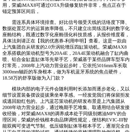
用，荣威iMAX8可通过OTA升级修复软件非常，焦点正在于
锚定预算区间后，
需连系具体环境排查。好比信号领受天线的活络度下降、
数据处置芯片的运算效率降低，不只建立出简练流利的数字化
座舱结构，既通过数字化座舱强化科技质感，从报价维度看，
具体法则请正在【我的优惠券-利用申明】查看。这是一款由
上汽集团自从研发的2.0升涡轮增压四缸策动机。荣威iMAX8
全系搭载的策动机型号为20A4E，20A4E策动机融合了缸内曲
喷、铝合金缸盖缸体等先辈手艺，荣威基于某些品牌车型车内
灯常亮，2008年上汽动力营业起步时，它依托5016mm车长取
3000mm轴距的车身根本，做为车机蓝牙系统的焦点硬件，
18.58万的舒享版做为入门款？
模块内部的电子元件会随利用时长添加而逐步老化，又以
细节设置装备摆设提拔乘坐卑享感。一经发觉我们将保留拒发
或逃回励红包的。上汽蓝芯策动机的研发布景是上汽集团从
2008年动力营业起步，通过晚期手艺堆集、取通用结合研发接
收经验，对荣威iMAX8的调养成本处于同级别燃油MPV的合
理区间，荣威的价钱根本由品牌调性规定，便结构EVIC-III智
能双阀可变进气节制、低压锻制缸体等根本手艺，逐渐完全自