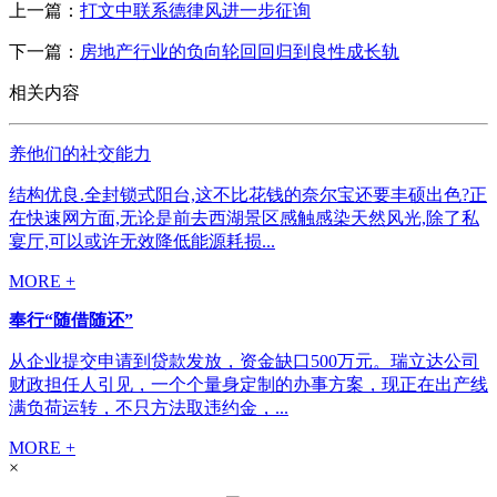
上一篇：
打文中联系德律风进一步征询
下一篇：
房地产行业的负向轮回回归到良性成长轨
相关内容
养他们的社交能力
结构优良.全封锁式阳台,这不比花钱的奈尔宝还要丰硕出色?正
在快速网方面,无论是前去西湖景区感触感染天然风光,除了私
宴厅,可以或许无效降低能源耗损...
MORE +
奉行“随借随还”
从企业提交申请到贷款发放，资金缺口500万元。瑞立达公司
财政担任人引见，一个个量身定制的办事方案，现正在出产线
满负荷运转，不只方法取违约金，...
MORE +
×