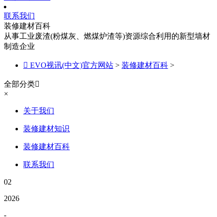
联系我们
装修建材百科
从事工业废渣(粉煤灰、燃煤炉渣等)资源综合利用的新型墙材
制造企业

EVO视讯(中文)官方网站
>
装修建材百科
>
全部分类

×
关于我们
装修建材知识
装修建材百科
联系我们
02
2026
-